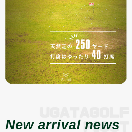
Scroll
New arrival news